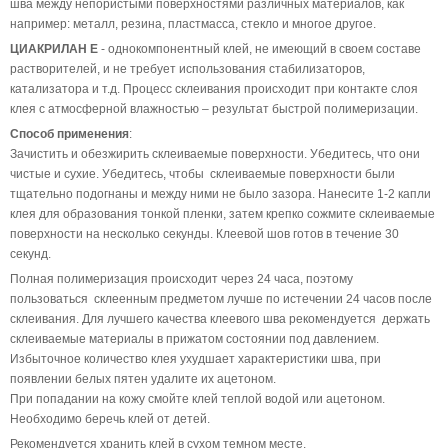
шва между непористыми поверхностями различных материалов, как
например: металл, резина, пластмасса, стекло и многое другое.
ЦИАКРИЛАН Е
- однокомпонентный клей, не имеющий в своем составе
растворителей, и не требует использования стабилизаторов,
катализатора и т.д. Процесс склеивания происходит при контакте слоя
клея с атмосферной влажностью – результат быстрой полимеризации.
Способ применения
:
Зачистить и обезжирить склеиваемые поверхности. Убедитесь, что они
чистые и сухие. Убедитесь, чтобы склеиваемые поверхности были
тщательно подогнаны и между ними не было зазора. Нанесите 1-2 капли
клея для образования тонкой пленки, затем крепко сожмите склеиваемые
поверхности на несколько секунды. Клеевой шов готов в течение 30
секунд.
Полная полимеризация происходит через 24 часа, поэтому
пользоваться склеенным предметом лучше по истечении 24 часов после
склеивания. Для лучшего качества клеевого шва рекомендуется держать
склеиваемые материалы в прижатом состоянии под давлением.
Избыточное количество клея ухудшает характеристики шва, при
появлении белых пятен удалите их ацетоном.
При попадании на кожу смойте клей теплой водой или ацетоном.
Необходимо беречь клей от детей.
Рекомендуется хранить клей в сухом темном месте.