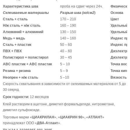
Характеристика шва
проба на сдвиг через 24ч.
Физически
Склеиваемые материалы
Разрыв шва (кг/см2
)
Основа
Сталь + сталь
170 – 210
Цвет
Н/ж сталь + н/ж сталь
160 – 190
Удельный в
Алюминий + алюминий
130 – 150
Удельный в
Медь + медь
140 – 160
Индекс пр
Сталь + пластик
50 – 60
Индекс пр
ПВХ + ПВХ
40 – 60
Диэлектрич
Полистирол + полистирол
30 – 45
Диэлектрич
АВС пластик + АВС пластик
5 – 10
Точка восп
Резина + резина
5 – 9
Точка кипе
Неопрен + н/ж сталь
5 –10
Вязкость
Скорость схватывания в зависимости от склеиваемых материалов от 5 до
30 секунд.
Срок годности:
12 месяцев
Клей растворим в ацетоне, диметил формальдегиде, нитрометане,
диметил сульфоксиде.
Торговые марки «
ЦИАКРИЛАН
», «
ЦИАКРИН 90
», «
АТЛАНТ
»
принадлежат ООО «
ДВА-Атлант
».