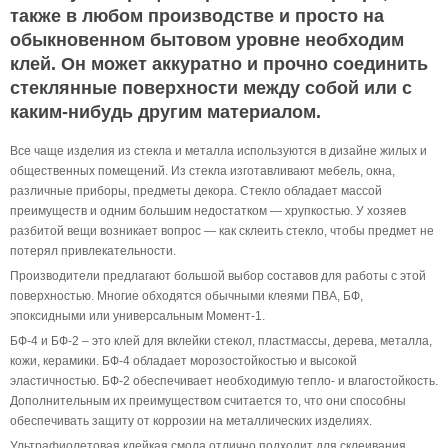
также в любом производстве и просто на
обыкновенном бытовом уровне необходим
клей. Он может аккуратно и прочно соединить
стеклянные поверхности между собой или с
каким-нибудь другим материалом.
Все чаще изделия из стекла и металла используются в дизайне жилых и
общественных помещений. Из стекла изготавливают мебель, окна,
различные приборы, предметы декора. Стекло обладает массой
преимуществ и одним большим недостатком — хрупкостью. У хозяев
разбитой вещи возникает вопрос — как склеить стекло, чтобы предмет не
потерял привлекательности.
Производители предлагают большой выбор составов для работы с этой
поверхностью. Многие обходятся обычными клеями ПВА, БФ,
эпоксидными или универсальным Момент-1.
БФ-4 и БФ-2 – это клей для вклейки стекол, пластмассы, дерева, металла,
кожи, керамики. БФ-4 обладает морозостойкостью и высокой
эластичностью. БФ-2 обеспечивает необходимую тепло- и влагостойкость.
Дополнительным их преимуществом считается то, что они способны
обеспечивать защиту от коррозии на металлических изделиях.
Ультрафиолетовая клейкая смола отлично подходит для склеивания