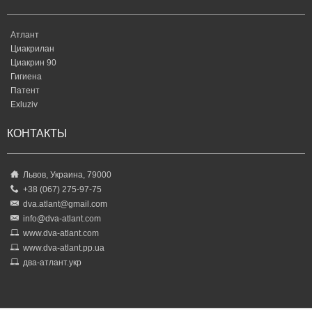
Атлант
Циакрилан
Циакрин 90
Гигиена
Патент
Exluziv
КОНТАКТЫ
Львов, Украина, 79000
+38 (067) 275-97-75
dva.atlant@gmail.com
info@dva-atlant.com
www.dva-atlant.com
www.dva-atlant.pp.ua
два-атлант.укр