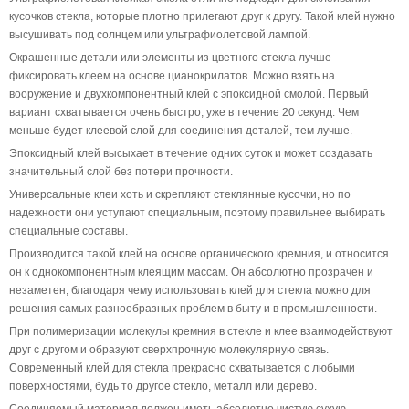
кусочков стекла, которые плотно прилегают друг к другу. Такой клей нужно
высушивать под солнцем или ультрафиолетовой лампой.
Окрашенные детали или элементы из цветного стекла лучше
фиксировать клеем на основе цианокрилатов. Можно взять на
вооружение и двухкомпонентный клей с эпоксидной смолой. Первый
вариант схватывается очень быстро, уже в течение 20 секунд. Чем
меньше будет клеевой слой для соединения деталей, тем лучше.
Эпоксидный клей высыхает в течение одних суток и может создавать
значительный слой без потери прочности.
Универсальные клеи хоть и скрепляют стеклянные кусочки, но по
надежности они уступают специальным, поэтому правильнее выбирать
специальные составы.
Производится такой клей на основе органического кремния, и относится
он к однокомпонентным клеящим массам. Он абсолютно прозрачен и
незаметен, благодаря чему использовать клей для стекла можно для
решения самых разнообразных проблем в быту и в промышленности.
При полимеризации молекулы кремния в стекле и клее взаимодействуют
друг с другом и образуют сверхпрочную молекулярную связь.
Современный клей для стекла прекрасно схватывается с любыми
поверхностями, будь то другое стекло, металл или дерево.